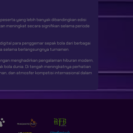
 peserta yang lebih banyak dibandingkan edisi
akan meningkat secara signifikan selama periode
ital para penggemar sepak bola dari berbagai
ja selama berlangsungnya turnamen.
dengan menghadirkan pengalaman hiburan modern,
k bola dunia. Di tengah meningkatnya perhatian
nan, dan atmosfer kompetisi internasional dalam