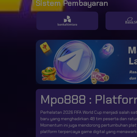
Sistem Pembayaran
Mpo888 : Platfo
Perhelatan 2026 FIFA World Cup menjadi salah sat
baru yang menghadirkan 48 tim peserta dan ratu
Momentum ini juga mendorong pertumbuhan platfo
platform terpercaya game digital yang menawarka