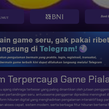
rm Terpercaya Game Pial
u ajang olahraga terbesar yang paling dinantikan oleh jutaan penggem
san pertandingan seru, antusiasme penggemar diprediksi meningkat d
rm hiburan digital yang menghadirkan pengalaman interaktif bagi par
n akses cepat, sistem modern, serta berbagai fitur hiburan bertema P