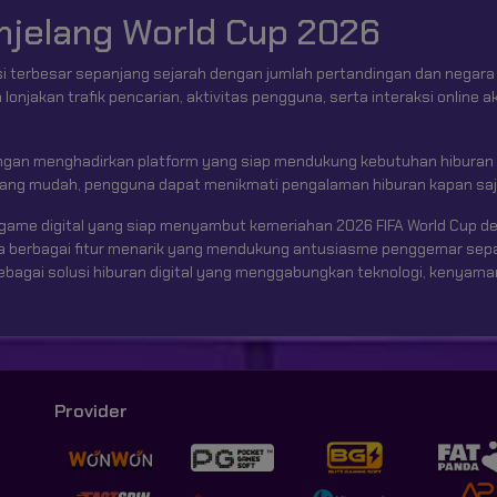
jelang World Cup 2026
isi terbesar sepanjang sejarah dengan jumlah pertandingan dan negara
lonjakan trafik pencarian, aktivitas pengguna, serta interaksi online 
 menghadirkan platform yang siap mendukung kebutuhan hiburan dig
 yang mudah, pengguna dapat menikmati pengalaman hiburan kapan sa
 game digital yang siap menyambut kemeriahan 2026 FIFA World Cup 
ta berbagai fitur menarik yang mendukung antusiasme penggemar sepa
ebagai solusi hiburan digital yang menggabungkan teknologi, kenyama
Provider