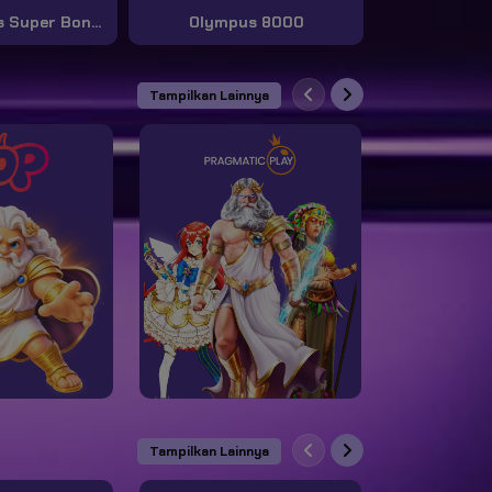
Cash On Reels Super Bonus
Olympus 8000
Ze
Tampilkan Lainnya
Tampilkan Lainnya