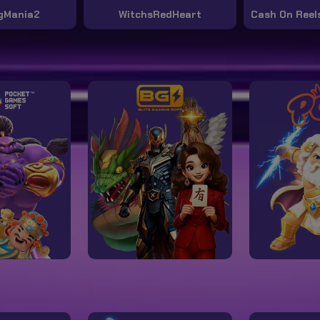
gMania2
WitchsRedHeart