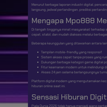
Menurut berbagai laporan industri digital, penca
langsung, jadwal pertandingan, prediksi pertandin
Mengapa Mpo888 Menj
Di tengah tingginya minat masyarakat terhadap 
cepat, stabil, dan mudah diakses melalui berbaga
Beberapa keunggulan yang ditawarkan antara lain
Tampilan mobile-friendly yang responsif.
Sistem akses cepat tanpa proses yang rum
Dukungan berbagai kategori game digital po
Fitur keamanan modern untuk melindungi 
Akses 24 jam selama berlangsungnya turna
Platform digital modern yang mengutamakan kec
hiburan online saat ini.
Sensasi Hiburan Digit
Piala Dunia 2026 tidak hanya menjadi ajang pert